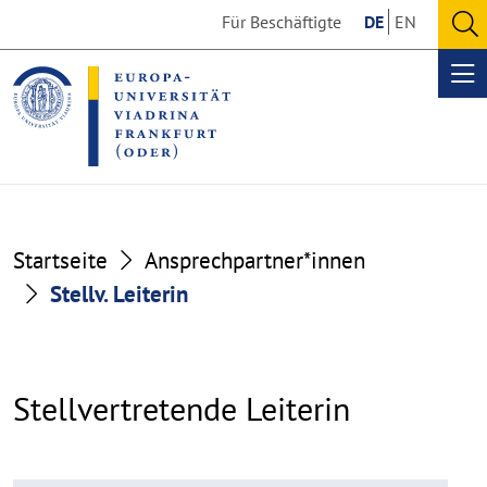
Go
Go
Für Beschäftigte
DE
EN
to
to
O
the
the
se
Op
content
footer
me
section
section
Startseite
Ansprechpartner*innen
Stellv. Leiterin
Stellvertretende Leiterin