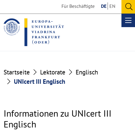
Go
Go
Für Beschäftigte
DE
EN
to
to
O
the
the
se
Op
content
footer
me
section
section
Startseite
Lektorate
Englisch
UNIcert III Englisch
Informationen zu UNIcert III
Englisch