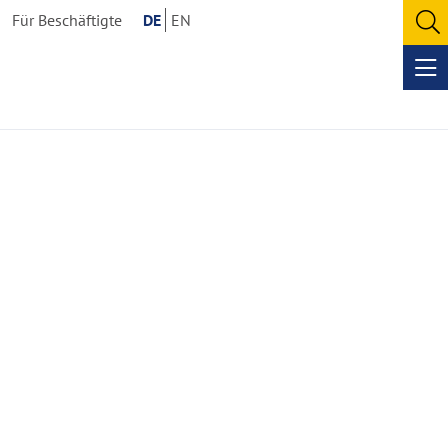
Für Beschäftigte
DE
EN
O
se
Op
me