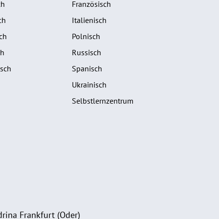
ch
Französisch
ch
Italienisch
ch
Polnisch
ch
Russisch
isch
Spanisch
Ukrainisch
Selbstlernzentrum
rina Frankfurt (Oder)