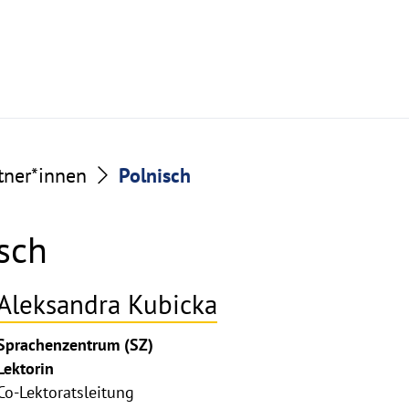
tner*innen
Polnisch
sch
Aleksandra Kubicka
ghthinweis
Sprachenzentrum (SZ)
ppen
Lektorin
Co-Lektoratsleitung