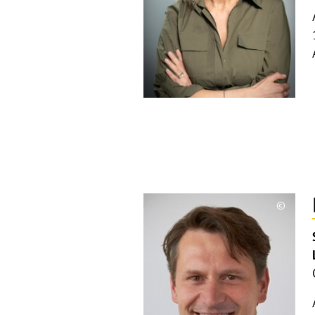
©
Copyri
aufkla