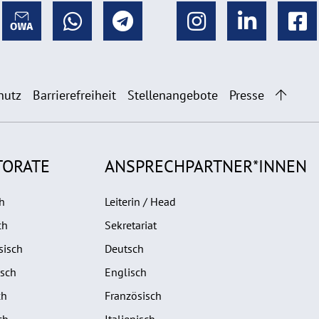
hutz
Barrierefreiheit
Stellenangebote
Presse
TORATE
ANSPRECHPARTNER*INNEN
h
Leiterin / Head
ch
Sekretariat
sisch
Deutsch
isch
Englisch
ch
Französisch
ch
Italienisch