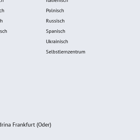
ch
Polnisch
ch
Russisch
isch
Spanisch
Ukrainisch
Selbstlernzentrum
rina Frankfurt (Oder)