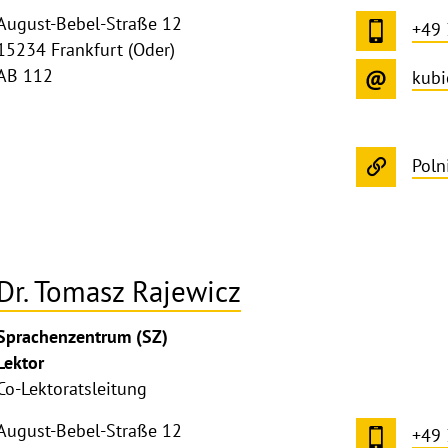
August-Bebel-Straße 12
+49
15234 Frankfurt (Oder)
AB 112
kubi
Poln
Dr. Tomasz Rajewicz
ghthinweis
Sprachenzentrum (SZ)
ppen
Lektor
Co-Lektoratsleitung
August-Bebel-Straße 12
+49