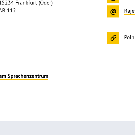
15234 Frankfurt (Oder)
AB 112
Raje
Poln
 am Sprachenzentrum