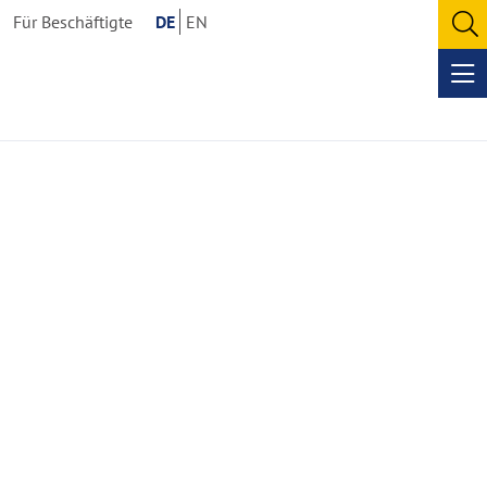
Für Beschäftigte
DE
EN
O
se
Op
me