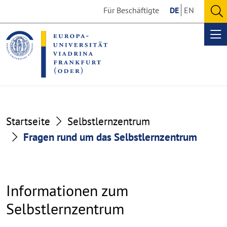
Go
Go
Für Beschäftigte
DE
EN
to
to
O
the
the
se
Op
content
footer
me
section
section
Startseite
Selbstlernzentrum
Fragen rund um das Selbstlernzentrum
Informationen zum
Selbstlernzentrum