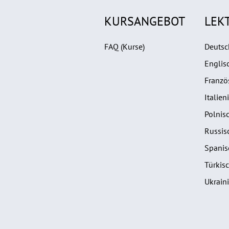
KURSANGEBOT
LEK
FAQ (Kurse)
Deutsc
Englis
Franzö
Italien
Polnis
Russis
Spanis
Türkis
Ukrain