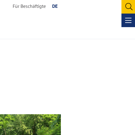
Für Beschäftigte
DE
O
se
Op
me