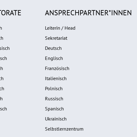
TORATE
ANSPRECHPARTNER*INNEN
h
Leiterin / Head
ch
Sekretariat
sisch
Deutsch
isch
Englisch
ch
Französisch
ch
Italienisch
ch
Polnisch
ch
Russisch
isch
Spanisch
Ukrainisch
Selbstlernzentrum