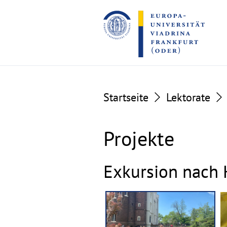
Go
Go
to
to
the
the
content
footer
section
section
Startseite
Lektorate
Projekte
Exkursion nach 